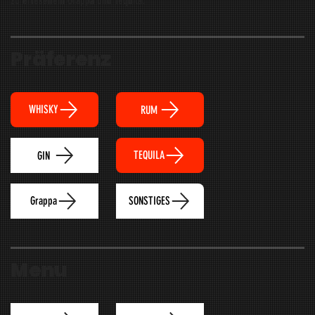
zu erlesenem Grappa und Tequila.
Präferenz
WHISKY
RUM
TEQUILA
GIN
Grappa
SONSTIGES
Menu