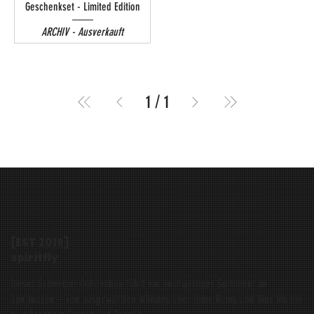
Geschenkset - Limited Edition
ARCHIV - Ausverkauft
1
/
1
[EST
2016
]
spiritfly
Dieser Schweizer Onlineshop führt ein hochwertiges Sortiment an
Spirituosen – von ausgewählten Whiskys über feine Rums und Gins bis hin