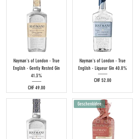
Hayman's of London - True
Hayman's of London - True
English - Gently Rested Gin
English - Liqueur Gin 40.0%
41.3%
Preis
CHF 52.00
Preis
CHF 49.00
Geschenkidee