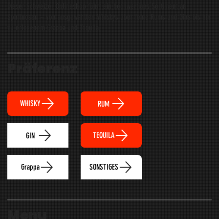
Dieser Schweizer Onlineshop führt ein hochwertiges Sortiment an
Spirituosen – von ausgewählten Whiskys über feine Rums und Gins bis hin
zu erlesenem Grappa und Tequila.
Präferenz
WHISKY
RUM
TEQUILA
GIN
Grappa
SONSTIGES
Menu