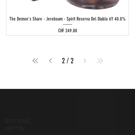
The Demon's Share - Jeroboam - Spirit Reserva Del Diablo 6Y 40.0%
Preis
CHF 249.00
2
/
2
[EST
2016
]
spiritfly