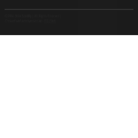
©2016-2026 Spiritfly | All Rights Reserved |
Created and accompanied by
-
FIBUSioN